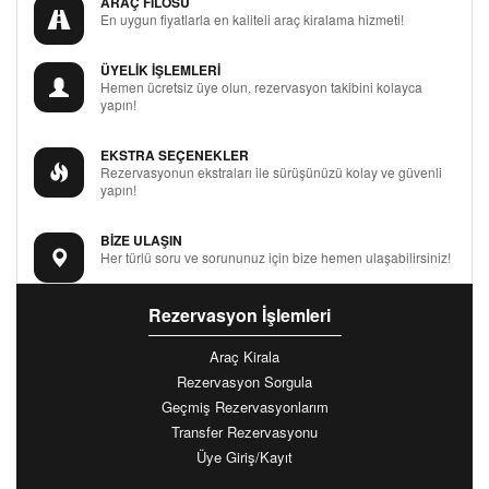
ARAÇ FİLOSU
En uygun fiyatlarla en kaliteli araç kiralama hizmeti!
ÜYELİK İŞLEMLERİ
Hemen ücretsiz üye olun, rezervasyon takibini kolayca
yapın!
EKSTRA SEÇENEKLER
Rezervasyonun ekstraları ile sürüşünüzü kolay ve güvenli
yapın!
BİZE ULAŞIN
Her türlü soru ve sorununuz için bize hemen ulaşabilirsiniz!
Rezervasyon İşlemleri
Araç Kirala
Rezervasyon Sorgula
Geçmiş Rezervasyonlarım
Transfer Rezervasyonu
Üye Giriş/Kayıt