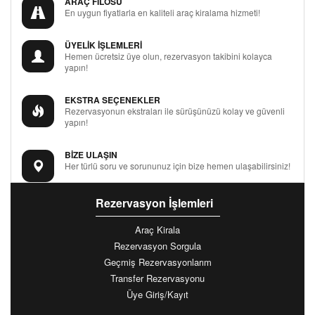
ARAÇ FİLOSU
En uygun fiyatlarla en kaliteli araç kiralama hizmeti!
ÜYELİK İŞLEMLERİ
Hemen ücretsiz üye olun, rezervasyon takibini kolayca
yapın!
EKSTRA SEÇENEKLER
Rezervasyonun ekstraları ile sürüşünüzü kolay ve güvenli
yapın!
BİZE ULAŞIN
Her türlü soru ve sorununuz için bize hemen ulaşabilirsiniz!
Rezervasyon İşlemleri
Araç Kirala
Rezervasyon Sorgula
Geçmiş Rezervasyonlarım
Transfer Rezervasyonu
Üye Giriş/Kayıt