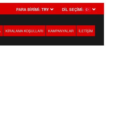
PARA BİRİMİ:
TRY
DİL SEÇİMİ:
A
KİRALAMA KOŞULLARI
KAMPANYALAR
İLETİŞİM