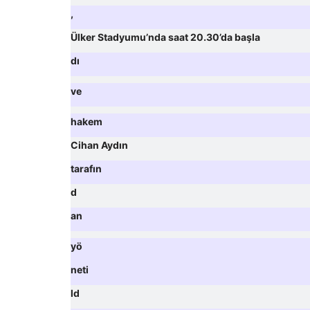
,
Ülker Stadyumu’nda saat 20.30’da başla
dı
ve
hakem
Cihan Aydın
tarafın
d
an
yö
neti
ld