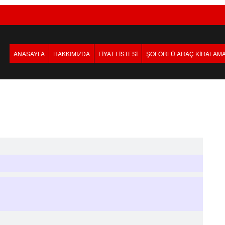
ANASAYFA
HAKKIMIZDA
FİYAT LİSTESİ
ŞOFÖRLÜ ARAÇ KİRALAM