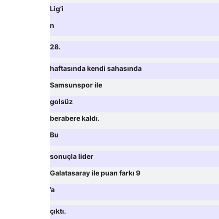
Lig’i
n
28.
haftasında kendi sahasında
Samsunspor ile
golsüz
berabere kaldı.
Bu
sonuçla lider
Galatasaray ile puan farkı 9
’a
çıktı.