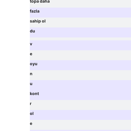
topa daha
fazla
sahip ol
du
v
e
oyu
n
u
kont
r
ol
e