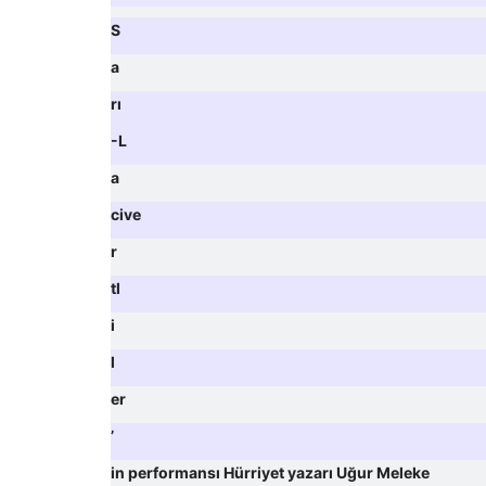
S
a
rı
-L
a
cive
r
tl
i
l
er
’
in performansı Hürriyet yazarı Uğur Meleke